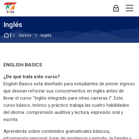
Skip to navigation
Skip to login form
Salta al contenido principal
Skip to footer
M
Acceder
Inglés
Página Principal
Cursos
Inglés
Bloques
ENGLISH BASICS
¿De qué trata este curso?
English Basics está diseñado para estudiantes de primer ingreso
que desean reforzar sus conocimientos en inglés antes de
llevar el curso "Inglés integrado para otras carreras I". Este
curso básico, teórico y práctico trabaja las cuatro habilidades
del idioma: comprensión auditiva y lectura, expresión oral y
escrita.
Aprenderás sobre contenidos gramaticales básicos,
información personal, lugar de residencia y estudio, la familia y