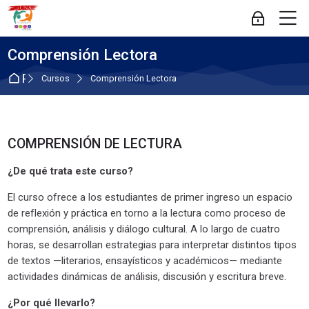
Skip to navigation
Skip to login form
Salta al contenido principal
Skip to footer
M
Acceder
Comprensión Lectora
Página Principal
Cursos
Comprensión Lectora
Bloques
COMPRENSIÓN DE LECTURA
Salta COMPRENSIÓN DE LECTURA
¿De qué trata este curso?
El curso ofrece a los estudiantes de primer ingreso un espacio
de reflexión y práctica en torno a la lectura como proceso de
comprensión, análisis y diálogo cultural. A lo largo de cuatro
horas, se desarrollan estrategias para interpretar distintos tipos
de textos —literarios, ensayísticos y académicos— mediante
actividades dinámicas de análisis, discusión y escritura breve.
¿Por qué llevarlo?